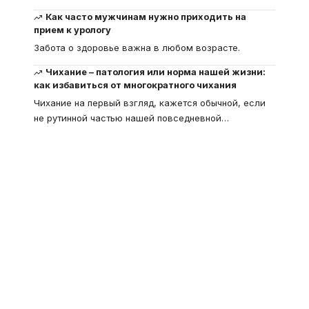
Как часто мужчинам нужно приходить на
прием к урологу
Забота о здоровье важна в любом возрасте.
Чихание – патология или норма нашей жизни:
как избавиться от многократного чихания
Чихание на первый взгляд, кажется обычной, если
не рутинной частью нашей повседневной
…
Что такое
"Кардиомиопатия", и
почему эта болезнь
встречается все чаще