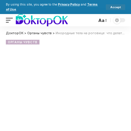
By using this site, you agree to the
Privacy Policy
and
Terms
Accept
of Use
.
Aa
ДокторОК
>
Органы чувств
>
Инородные тела на роговице: что делать, если ребенку в глаз попала соринка
ОРГАНЫ ЧУВСТВ