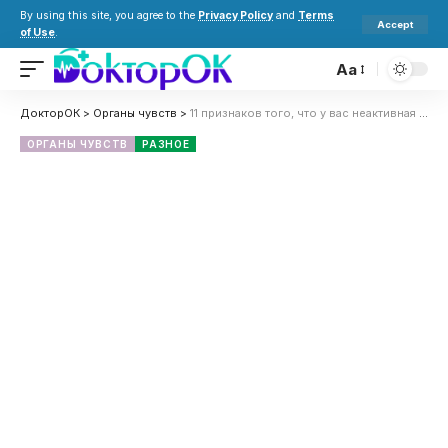
By using this site, you agree to the
Privacy Policy
and
Terms
Accept
of Use
.
Aa
ДокторОК
>
Органы чувств
>
11 признаков того, что у вас неактивная щитовидная железа
ОРГАНЫ ЧУВСТВ
РАЗНОЕ