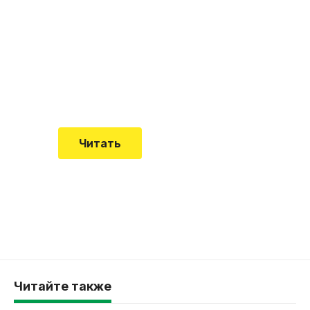
почему эта болезнь
встречается все чаще
Еще совсем недавно об этой
смертельной болезни мало кто знал
Читать
Читайте также