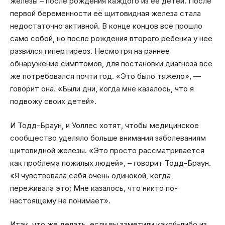
железы – после рождения каждого из её детей. После
первой беременности её щитовидная железа стала
недостаточно активной. В конце концов всё прошло
само собой, но после рождения второго ребёнка у неё
развился гипертиреоз. Несмотря на раннее
обнаружение симптомов, для постановки диагноза всё
же потребовался почти год. «Это было тяжело», —
говорит она. «Были дни, когда мне казалось, что я
подвожу своих детей».
И Тодд-Браун, и Уоллес хотят, чтобы медицинское
сообщество уделяло больше внимания заболеваниям
щитовидной железы. «Это просто рассматривается
как проблема пожилых людей», – говорит Тодд-Браун.
«Я чувствовала себя очень одинокой, когда
переживала это; Мне казалось, что никто по-
настоящему не понимает».
Итак, что же делать, если вы заметили какой-либо из