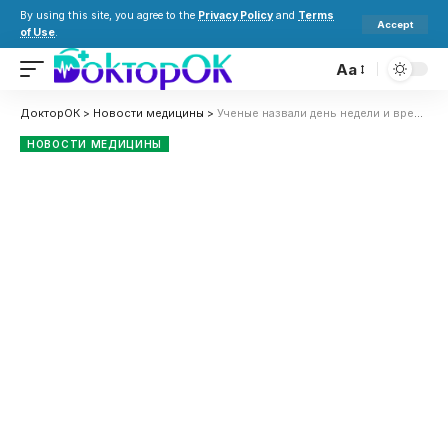
By using this site, you agree to the
Privacy Policy
and
Terms
Accept
of Use
.
Aa
ДокторОК
>
Новости медицины
>
Ученые назвали день недели и время, которые являются самыми смертоносными для людей
НОВОСТИ МЕДИЦИНЫ