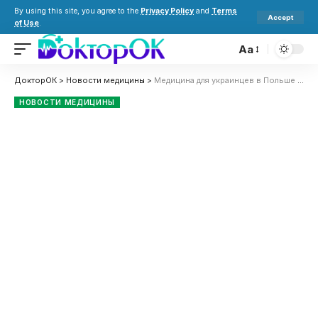
By using this site, you agree to the
Privacy Policy
and
Terms
Accept
of Use
.
Aa
ДокторОК
>
Новости медицины
>
Медицина для украинцев в Польше с 5 марта 2026: кто получит бесплатно и что меняется
НОВОСТИ МЕДИЦИНЫ