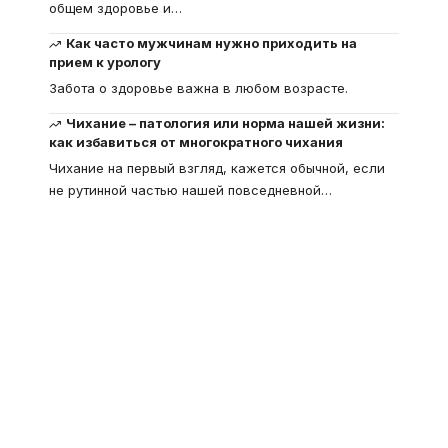
общем здоровье и
…
Как часто мужчинам нужно приходить на
прием к урологу
Забота о здоровье важна в любом возрасте.
Чихание – патология или норма нашей жизни:
как избавиться от многократного чихания
Чихание на первый взгляд, кажется обычной, если
не рутинной частью нашей повседневной
…
Что такое
"Кардиомиопатия", и
почему эта болезнь