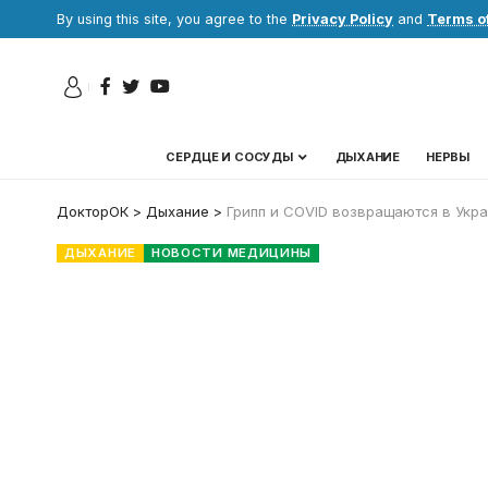
By using this site, you agree to the
Privacy Policy
and
Terms o
СЕРДЦЕ И СОСУДЫ
ДЫХАНИЕ
НЕРВЫ
ДокторОК
>
Дыхание
>
Грипп и COVID возвращаются в Укра
ДЫХАНИЕ
НОВОСТИ МЕДИЦИНЫ