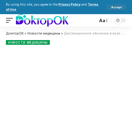
By using this site, you agree to the
Privacy Policy
and
Terms
Accept
of Use
.
Aa
ДокторОК
>
Новости медицины
>
Дистанционное обучение в вузе: как учиться эффективно и с пользой
НОВОСТИ МЕДИЦИНЫ