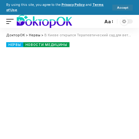
By using this site, you agree to the
Privacy Policy
and
Terms
Accept
of Use
.
Aa
ДокторОК
>
Нервы
>
В Киеве открылся Терапевтический сад для ветеранов и военных: адрес и где находится
НЕРВЫ
НОВОСТИ МЕДИЦИНЫ