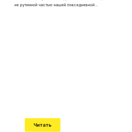
не рутинной частью нашей повседневной
…
Что такое
"Кардиомиопатия", и
почему эта болезнь
встречается все чаще
Еще совсем недавно об этой
смертельной болезни мало кто знал
Читать