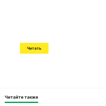
почему эта болезнь
встречается все чаще
Еще совсем недавно об этой
смертельной болезни мало кто знал
Читать
Читайте также