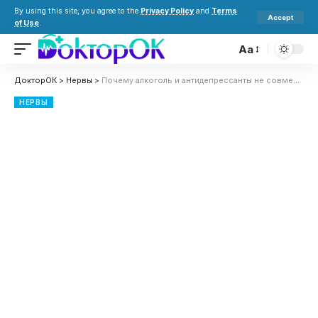
By using this site, you agree to the
Privacy Policy
and
Terms
Accept
of Use
.
Aa
ДокторОК
>
Нервы
>
Почему алкоголь и антидепрессанты не совместимы: риски для здоровья
НЕРВЫ