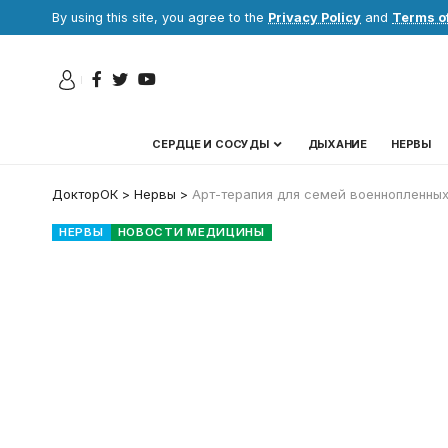
By using this site, you agree to the
Privacy Policy
and
Terms o
СЕРДЦЕ И СОСУДЫ
ДЫХАНИЕ
НЕРВЫ
ДокторОК
>
Нервы
>
Арт-терапия для семей военнопленных
НЕРВЫ
НОВОСТИ МЕДИЦИНЫ