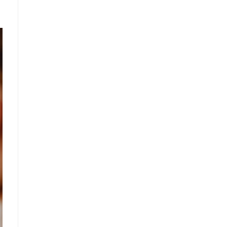
Что такое
"Кардиомиопатия",
и почему эта
болезнь
встречается все
чаще
Еще совсем недавно об
этой смертельной болезни
мало кто знал