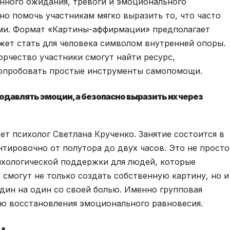
нного ожидания, тревоги и эмоционального
но помочь участникам мягко выразить то, что часто
ми. Формат «Картины-аффирмации» предполагает
жет стать для человека символом внутренней опоры.
орчество участники смогут найти ресурс,
попробовать простые инструменты самопомощи.
одавлять эмоции, а безопасно выразить их через
т психолог Светлана Крученко. Занятие состоится в
тировочно от полутора до двух часов. Это не просто
ихологической поддержки для людей, которые
смогут не только создать собственную картину, но и
один на один со своей болью. Именно групповая
ю восстановления эмоционального равновесия.