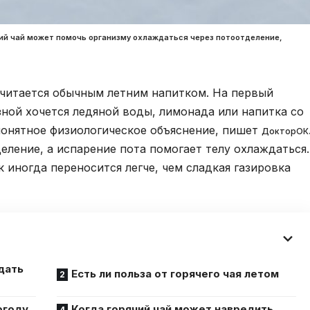
чий чай может помочь организму охлаждаться через потоотделение,
считается обычным летним напитком. На первый
зной хочется ледяной воды, лимонада или напитка со
понятное физиологическое объяснение, пишет
ДокторОК
еление, а испарение пота помогает телу охлаждаться.
 иногда переносится легче, чем сладкая газировка
дать
Есть ли польза от горячего чая летом
огоду
Когда горячий чай может навредить