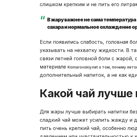
слишком крепким и не пить его литра
В жару важнее не сама температура 
сахара и нормальное охлаждение о
Если появились слабость, головная бо
указывать на нехватку жидкости. В т
связи летней головной боли с жарой,
материале
Komarovskiy.net о том, почему лето
дополнительный напиток, а не как ед
Какой чай лучше 
Для жары лучше выбирать напитки бе
сладкий чай может усилить жажду и д
пить очень крепкий чай, особенно л
давлением или чувствительностью к 