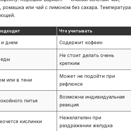
, ромашка или чай с лимоном без сахара. Температура
ающей.
подходит
Что учитывать
 и днем
Содержит кофеин
Не стоит делать очень
 еды
крепким
Может не подойти при
ом или в тени
рефлюксе
Возможна индивидуальная
покойного питья
реакция
Нежелателен при
 хочется кислинки
раздражении желудка