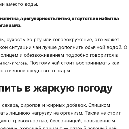
ми вместо воды.
напитка, а регулярность питья, отсутствие избытка
рганизма.
ль, сухость во рту или головокружение, это может
акой ситуации чай лучше дополнить обычной водой. О
 солнцем и обезвоживанием подробно говорится в
. Поэтому чай стоит воспринимать как
м болит голова
инственное средство от жары.
пить в жаркую погоду
з сахара, сиропов и жирных добавок. Слишком
ать лишнюю нагрузку на организм. Также не стоит
юдям с тревожностью, бессонницей, повышенным
кофеину. Хороший вариант — слабый зеленый чай,