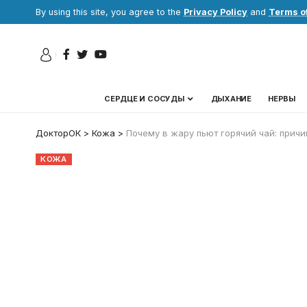
By using this site, you agree to the
Privacy Policy
and
Terms o
СЕРДЦЕ И СОСУДЫ
ДЫХАНИЕ
НЕРВЫ
ДокторОК
>
Кожа
>
Почему в жару пьют горячий чай: причи
КОЖА