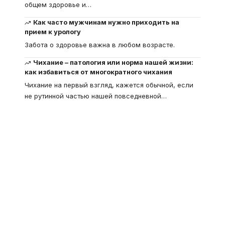
общем здоровье и
…
Как часто мужчинам нужно приходить на
прием к урологу
Забота о здоровье важна в любом возрасте.
Чихание – патология или норма нашей жизни:
как избавиться от многократного чихания
Чихание на первый взгляд, кажется обычной, если
не рутинной частью нашей повседневной
…
Что такое
"Кардиомиопатия", и
почему эта болезнь