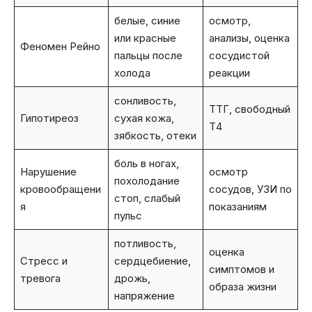
белые, синие
осмотр,
или красные
анализы, оценка
Феномен Рейно
пальцы после
сосудистой
холода
реакции
сонливость,
ТТГ, свободный
Гипотиреоз
сухая кожа,
Т4
зябкость, отеки
боль в ногах,
Нарушение
осмотр
похолодание
кровообращени
сосудов, УЗИ по
стоп, слабый
я
показаниям
пульс
потливость,
оценка
Стресс и
сердцебиение,
симптомов и
тревога
дрожь,
образа жизни
напряжение