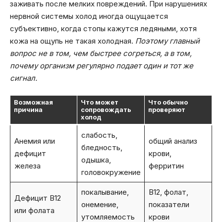
заживать после мелких повреждений. При нарушениях
нервной системы холод иногда ощущается
субъективно, когда стопы кажутся ледяными, хотя
кожа на ощупь не такая холодная.
Поэтому главный
вопрос не в том, чем быстрее согреться, а в том,
почему организм регулярно подает один и тот же
сигнал.
Возможная
Что может
Что обычно
причина
сопровождать
проверяют
холод
слабость,
Анемия или
общий анализ
бледность,
дефицит
крови,
одышка,
железа
ферритин
головокружение
покалывание,
B12, фолат,
Дефицит B12
онемение,
показатели
или фолата
утомляемость
крови