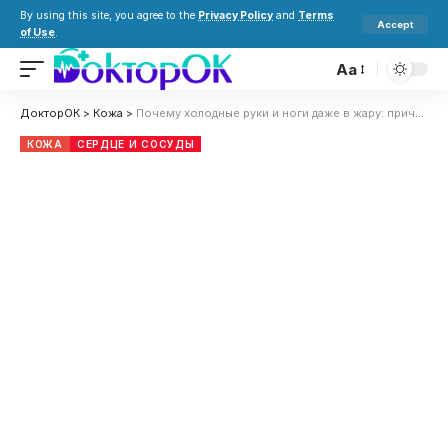
By using this site, you agree to the
Privacy Policy
and
Terms
Accept
of Use
.
Aa
ДокторОК
>
Кожа
>
Почему холодные руки и ноги даже в жару: причины, чего не хватает в организме и когда обращаться к врачу
КОЖА
СЕРДЦЕ И СОСУДЫ