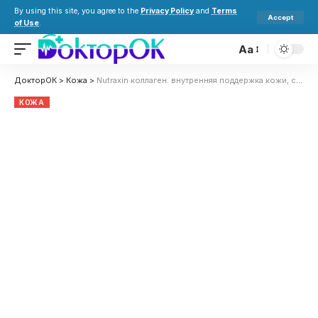
By using this site, you agree to the
Privacy Policy
and
Terms
Accept
of Use
.
Aa
ДокторОК
>
Кожа
>
Nutraxin коллаген: внутренняя поддержка кожи, суставов и волос
КОЖА