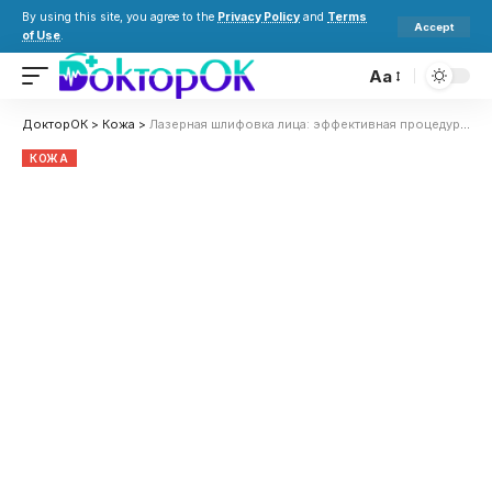
By using this site, you agree to the
Privacy Policy
and
Terms
Accept
of Use
.
Aa
ДокторОК
>
Кожа
>
Лазерная шлифовка лица: эффективная процедура для обновления кожи
КОЖА