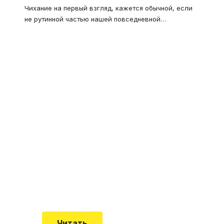
Чихание на первый взгляд, кажется обычной, если
не рутинной частью нашей повседневной
…
Что такое
"Кардиомиопатия", и
почему эта болезнь
встречается все чаще
Еще совсем недавно об этой
смертельной болезни мало кто знал
Читать