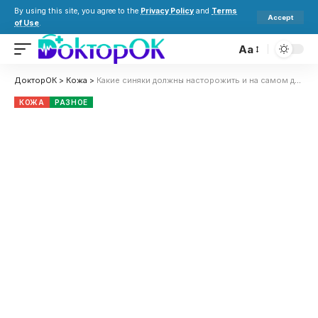
By using this site, you agree to the
Privacy Policy
and
Terms
Accept
of Use
.
Aa
ДокторОК
>
Кожа
>
Какие синяки должны насторожить и на самом деле являются раком
КОЖА
РАЗНОЕ