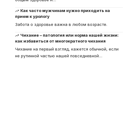
Как часто мужчинам нужно приходить на
прием к урологу
Забота о здоровье важна в любом возрасте.
Чихание – патология или норма нашей жизни:
как избавиться от многократного чихания
Чихание на первый взгляд, кажется обычной, если
не рутинной частью нашей повседневной
…
Что такое
"Кардиомиопатия", и
почему эта болезнь