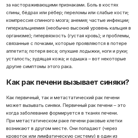
за настораживающими признаками. Боль в костях
спины, бёдрах или рёбер; переломы или слабые кости;
компрессия спинного мозга; анемия; частые инфекции;
гиперкальциемия (необычно высокий уровень кальция в
организме); гипервязкость (густая кровь); и проблемы,
связанные с почками, которые проявляются в потере
аппетита; потеря веса; опухшие лодыжки, ноги и руки;
усталость; зудящая кожа; и одышка – вот некоторые
другие симптомы этого рака.
Как рак печени вызывает синяки?
Как первичный, так и метастатический рак печени
может вызывать синяки. Первичный рак печени – это
когда заболевание формируется в тканях печени.
При метастатическом раке печени раковые клетки
возникают в другом месте. Они попадают (через
кровоток или лимфатическую систему) в один из