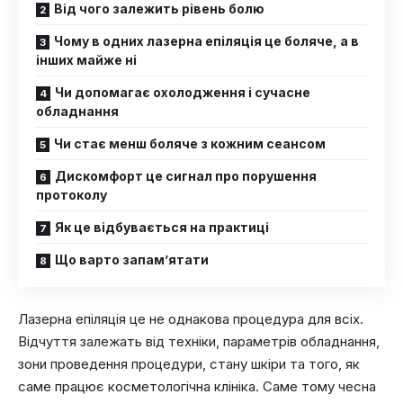
Від чого залежить рівень болю
Чому в одних лазерна епіляція це боляче, а в
інших майже ні
Чи допомагає охолодження і сучасне
обладнання
Чи стає менш боляче з кожним сеансом
Дискомфорт це сигнал про порушення
протоколу
Як це відбувається на практиці
Що варто запам’ятати
Лазерна епіляція це не однакова процедура для всіх.
Відчуття залежать від техніки, параметрів обладнання,
зони проведення процедури, стану шкіри та того, як
саме працює косметологічна клініка. Саме тому чесна