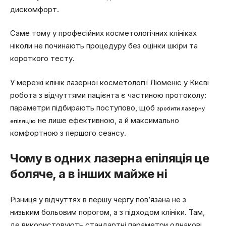
дискомфорт.
Саме тому у професійних косметологічних клініках
ніколи не починають процедуру без оцінки шкіри та
короткого тесту.
У мережі клінік лазерної косметології Люменіс у Києві
робота з відчуттями пацієнта є частиною протоколу:
параметри підбирають поступово, щоб
зробити лазерну
не лише ефективною, а й максимально
епіляцію
комфортною з першого сеансу.
Чому в одних лазерна епіляція це
боляче, а в інших майже ні
Різниця у відчуттях в першу чергу пов’язана не з
низьким больовим порогом, а з підходом клініки. Там,
де використовують стандартні параметри однакові