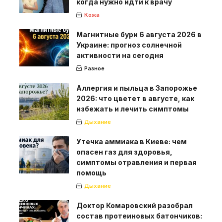
когда нужно идти к врачу
Кожа
Магнитные бури 6 августа 2026 в
Украине: прогноз солнечной
активности на сегодня
Разное
Аллергия и пыльца в Запорожье
2026: что цветет в августе, как
избежать и лечить симптомы
Дыхание
Утечка аммиака в Киеве: чем
опасен газ для здоровья,
симптомы отравления и первая
помощь
Дыхание
Доктор Комаровский разобрал
состав протеиновых батончиков: