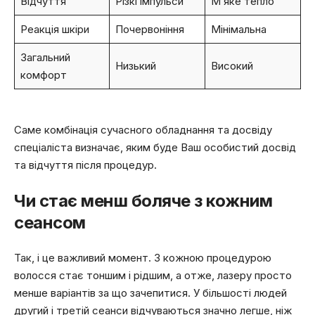
Відчуття
Різкі імпульси
М’яке тепло
Реакція шкіри
Почервоніння
Мінімальна
Загальний
Низький
Високий
комфорт
Саме комбінація сучасного обладнання та досвіду
спеціаліста визначає, яким буде Ваш особистий досвід
та відчуття після процедур.
Чи стає менш боляче з кожним
сеансом
Так, і це важливий момент. З кожною процедурою
волосся стає тоншим і рідшим, а отже, лазеру просто
менше варіантів за що зачепитися. У більшості людей
другий і третій сеанси відчуваються значно легше, ніж