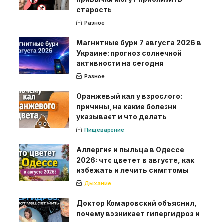
старость
Разное
Магнитные бури 7 августа 2026 в
Украине: прогноз солнечной
активности на сегодня
Разное
Оранжевый кал у взрослого:
причины, на какие болезни
указывает и что делать
Пищеварение
Аллергия и пыльца в Одессе
2026: что цветет в августе, как
избежать и лечить симптомы
Дыхание
Доктор Комаровский объяснил,
почему возникает гипергидроз и