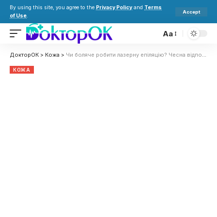
By using this site, you agree to the
Privacy Policy
and
Terms
Accept
of Use
.
Aa
ДокторОК
>
Кожа
>
Чи боляче робити лазерну епіляцію? Чесна відповідь експертів
КОЖА