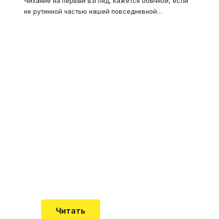
Чихание на первый взгляд, кажется обычной, если
не рутинной частью нашей повседневной
…
Что такое
"Кардиомиопатия", и
почему эта болезнь
встречается все чаще
Еще совсем недавно об этой
смертельной болезни мало кто знал
Читать