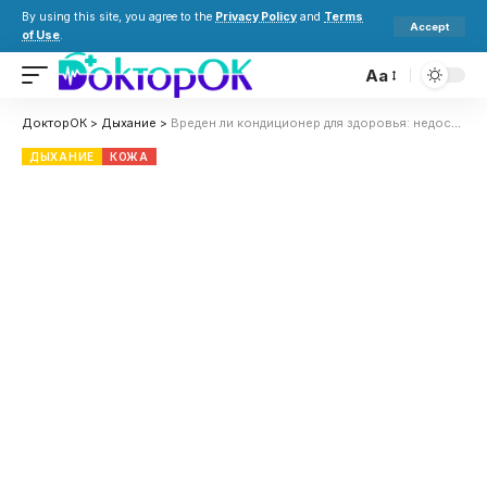
By using this site, you agree to the
Privacy Policy
and
Terms
Accept
of Use
.
Aa
ДокторОК
>
Дыхание
>
Вреден ли кондиционер для здоровья: недостатки использования и как ослабить влияние
ДЫХАНИЕ
КОЖА