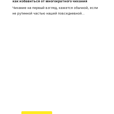
как избавиться от многократного чихания
Чихание на первый взгляд, кажется обычной, если
не рутинной частью нашей повседневной
…
Что такое
"Кардиомиопатия", и
почему эта болезнь
встречается все чаще
Еще совсем недавно об этой
смертельной болезни мало кто знал