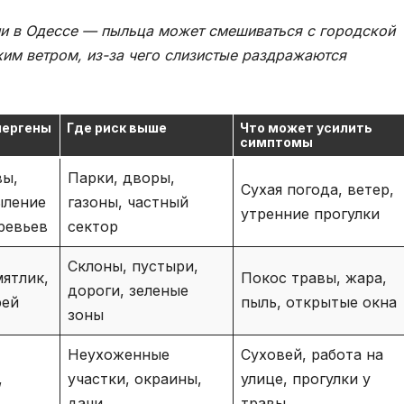
ии в Одессе — пыльца может смешиваться с городской
м ветром, из-за чего слизистые раздражаются
лергены
Где риск выше
Что может усилить
симптомы
вы,
Парки, дворы,
Сухая погода, ветер,
ыление
газоны, частный
утренние прогулки
ревьев
сектор
Склоны, пустыри,
ятлик,
Покос травы, жара,
дороги, зеленые
рей
пыль, открытые окна
зоны
Неухоженные
Суховей, работа на
,
участки, окраины,
улице, прогулки у
дачи
травы