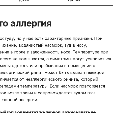
то аллергия
остуду, но у нее есть характерные признаки. При
чихание, водянистый насморк, зуд в носу,
ение в горле и заложенность носа. Температура при
всего не повышается, а симптомы могут усиливаться
 смены одежды или пребывания в помещении с
 аллергический ринит может быть вызван пыльцой
тличается от неаллергического ринита, который
ерепадами температуры. Если насморк повторяется
лок возле травы и сопровождается зудом глаз,
сезонной аллергии.
 год в один и тот же период, важно искать не