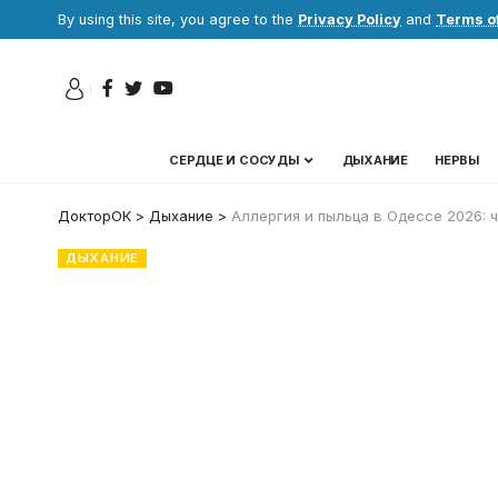
By using this site, you agree to the
Privacy Policy
and
Terms o
СЕРДЦЕ И СОСУДЫ
ДЫХАНИЕ
НЕРВЫ
ДокторОК
>
Дыхание
>
Аллергия и пыльца в Одессе 2026: ч
ДЫХАНИЕ