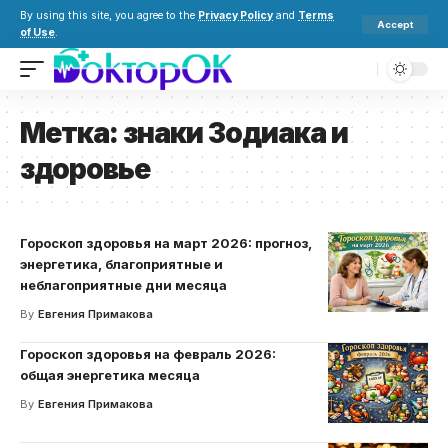
By using this site, you agree to the
Privacy Policy
and
Terms
Accept
of Use
.
Метка:
знаки Зодиака и
здоровье
Гороскоп здоровья на март 2026: прогноз,
энергетика, благоприятные и
неблагоприятные дни месяца
By
Евгения Примакова
Гороскоп здоровья на февраль 2026:
общая энергетика месяца
By
Евгения Примакова