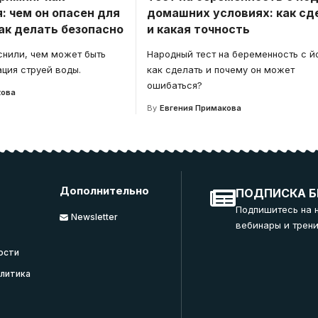
: чем он опасен для
домашних условиях: как сд
ак делать безопасно
и какая точность
снили, чем может быть
Народный тест на беременность с й
ция струей воды.
как сделать и почему он может
ошибаться?
кова
By
Евгения Примакова
Дополнительно
ПОДПИСКА Б
Подпишитесь на 
Newsletter
вебинары и трени
ости
литика