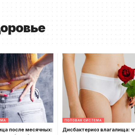
доровье
ЕМА
ПОЛОВАЯ СИСТЕМА
ица после месячных:
Дисбактериоз влагалища: ч