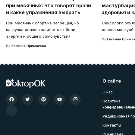
при месячных: что говорят врачи
мастурбация
и какие упражнения выбрать
здоровья и к
При месячных спорт не запрещен, но
Сексологи объя
нагрузка должна зависеть от боли,
опасна мастурба
энергии и общего самочувствия.
By
Евгения Прима
By
Евгения Примакова
О сайте
О нас
Политика
конфиденциальн
Редакционная по
Контакты
Реклама