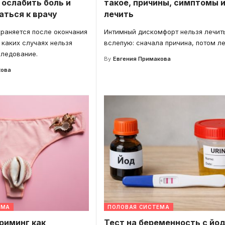
 ослабить боль и
такое, причины, симптомы и
аться к врачу
лечить
раняется после окончания
Интимный дискомфорт нельзя лечит
 каких случаях нельзя
вслепую: сначала причина, потом ле
следование.
By
Евгения Примакова
кова
ЕМА
ПОЛОВАЯ СИСТЕМА
риминг как
Тест на беременность с йо