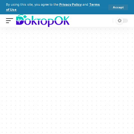
By using this site, you agree to the
Privacy Policy
and
Terms
Accept
of Use
.