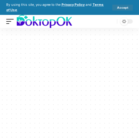
By using this site, you agree to the
Privacy Policy
and
Terms
Accept
of Use
.