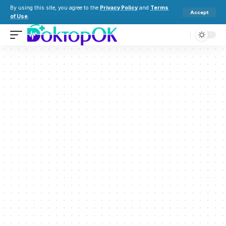
By using this site, you agree to the
Privacy Policy
and
Terms
Accept
of Use
.