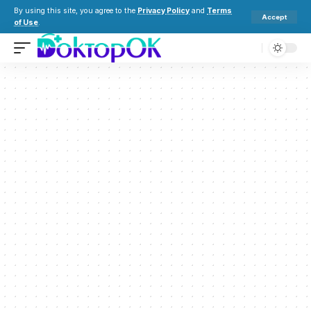
By using this site, you agree to the
Privacy Policy
and
Terms
Accept
of Use
.