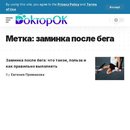
By using this site, you agree to the
Privacy Policy
and
Terms
Accept
of Use
.
Метка:
заминка после бега
Заминка после бега: что такое, польза и
как правильно выполнять
By
Евгения Примакова