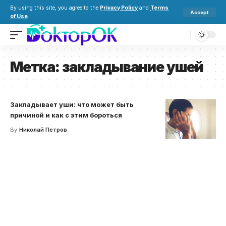
By using this site, you agree to the
Privacy Policy
and
Terms
Accept
of Use
.
Метка:
закладывание ушей
Закладывает уши: что может быть
причиной и как с этим бороться
By
Николай Петров