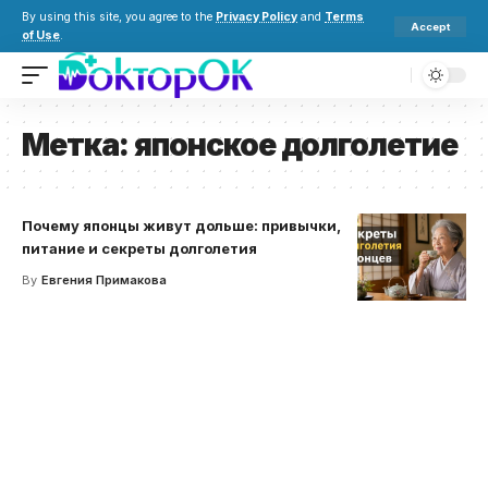
By using this site, you agree to the
Privacy Policy
and
Terms
Accept
of Use
.
Метка:
японское долголетие
Почему японцы живут дольше: привычки,
питание и секреты долголетия
By
Евгения Примакова