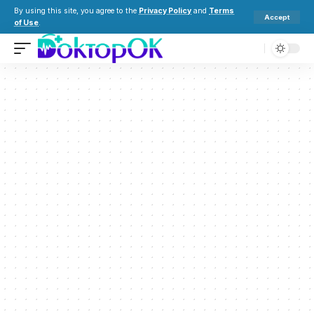
By using this site, you agree to the
Privacy Policy
and
Terms
Accept
of Use
.