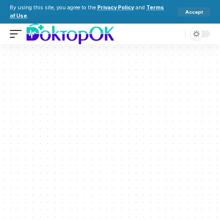
By using this site, you agree to the
Privacy Policy
and
Terms
Accept
of Use
.