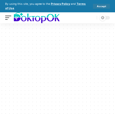
By using this site, you agree to the
Privacy Policy
and
Terms
Accept
of Use
.