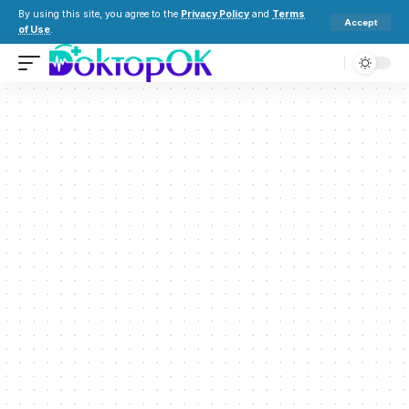
By using this site, you agree to the
Privacy Policy
and
Terms
Accept
of Use
.