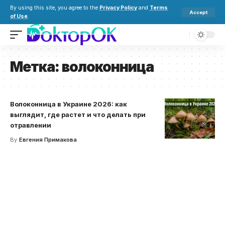
By using this site, you agree to the
Privacy Policy
and
Terms
Accept
of Use
.
Метка:
волоконница
Волоконница в Украине 2026: как
выглядит, где растет и что делать при
отравлении
By
Евгения Примакова