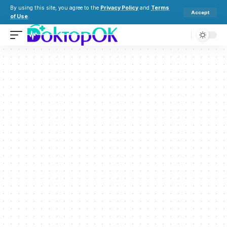
By using this site, you agree to the
Privacy Policy
and
Terms
Accept
of Use
.