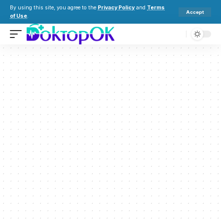
By using this site, you agree to the
Privacy Policy
and
Terms
Accept
of Use
.