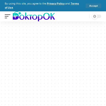
By using this site, you agree to the
Privacy Policy
and
Terms
Accept
of Use
.