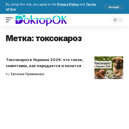
By using this site, you agree to the
Privacy Policy
and
Terms
Accept
of Use
.
Метка:
токсокароз
Токсокароз в Украине 2026: что такое,
симптомы, как передается и лечится
By
Евгения Примакова