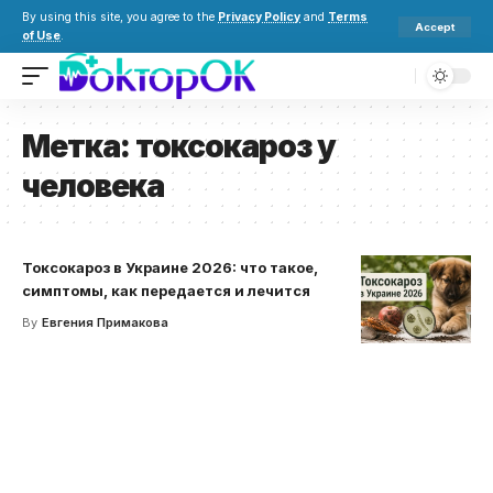
By using this site, you agree to the
Privacy Policy
and
Terms
Accept
of Use
.
Метка:
токсокароз у
человека
Токсокароз в Украине 2026: что такое,
симптомы, как передается и лечится
By
Евгения Примакова