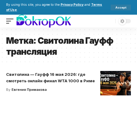
By using this site, you agree to the
Privacy Policy
and
Terms
Accept
of Use
.
Метка:
Свитолина Гауфф
трансляция
Свитолина — Гауфф 16 мая 2026: где
смотреть онлайн финал WTA 1000 в Риме
By
Евгения Примакова