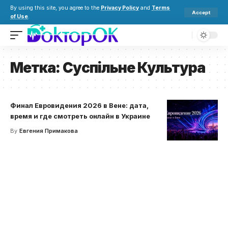
By using this site, you agree to the
Privacy Policy
and
Terms
Accept
of Use
.
Метка:
Суспільне Культура
Финал Евровидения 2026 в Вене: дата,
время и где смотреть онлайн в Украине
By
Евгения Примакова