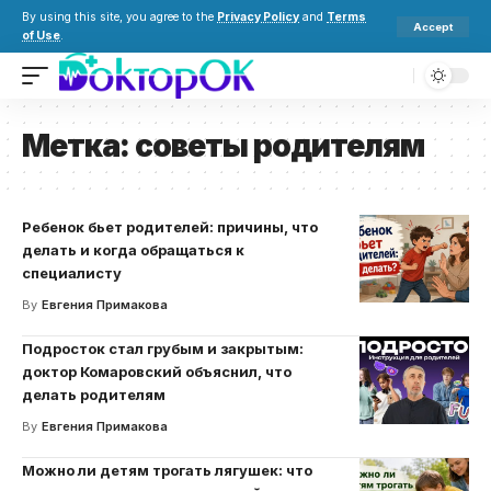
By using this site, you agree to the
Privacy Policy
and
Terms
Accept
of Use
.
Метка:
советы родителям
Ребенок бьет родителей: причины, что
делать и когда обращаться к
специалисту
By
Евгения Примакова
Подросток стал грубым и закрытым:
доктор Комаровский объяснил, что
делать родителям
By
Евгения Примакова
Можно ли детям трогать лягушек: что