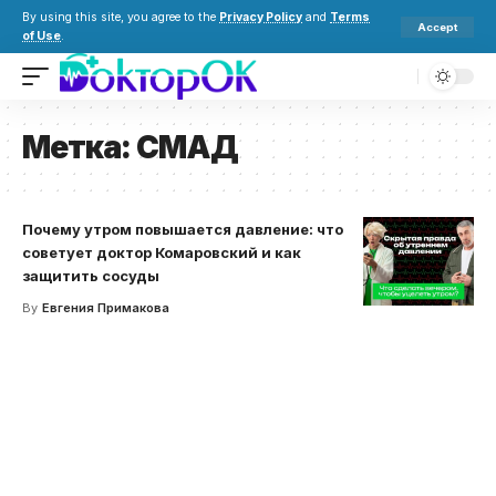
By using this site, you agree to the
Privacy Policy
and
Terms
Accept
of Use
.
Метка:
СМАД
Почему утром повышается давление: что
советует доктор Комаровский и как
защитить сосуды
By
Евгения Примакова