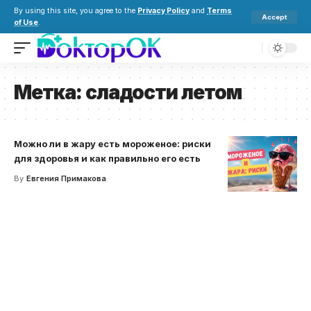
By using this site, you agree to the
Privacy Policy
and
Terms
Accept
of Use
.
Метка:
сладости летом
Можно ли в жару есть мороженое: риски
для здоровья и как правильно его есть
By
Евгения Примакова