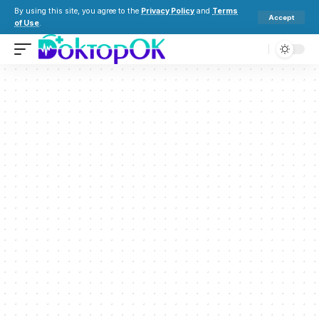
By using this site, you agree to the
Privacy Policy
and
Terms
Accept
of Use
.