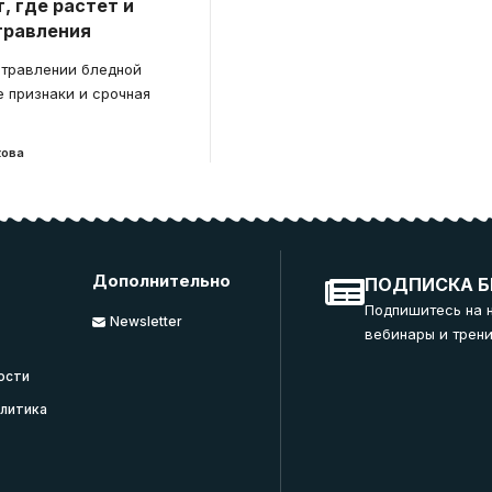
, где растет и
травления
отравлении бледной
е признаки и срочная
кова
Дополнительно
ПОДПИСКА Б
Подпишитесь на 
Newsletter
вебинары и трени
ости
литика