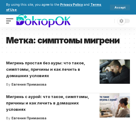
By using this site, you agree to the
Privacy Policy
and
Terms
Accept
of Use
.
Метка:
симптомы мигрени
Мигрень простая без ауры: что такое,
симптомы, причины и как лечить в
домашних условиях
By
Евгения Примакова
Мигрень с аурой: что такое, симптомы,
причины и как лечить в домашних
условиях
By
Евгения Примакова