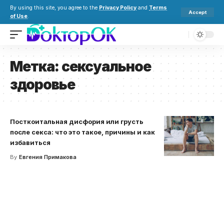
By using this site, you agree to the
Privacy Policy
and
Terms
Accept
of Use
.
Метка:
сексуальное
здоровье
Посткоитальная дисфория или грусть
после секса: что это такое, причины и как
избавиться
By
Евгения Примакова