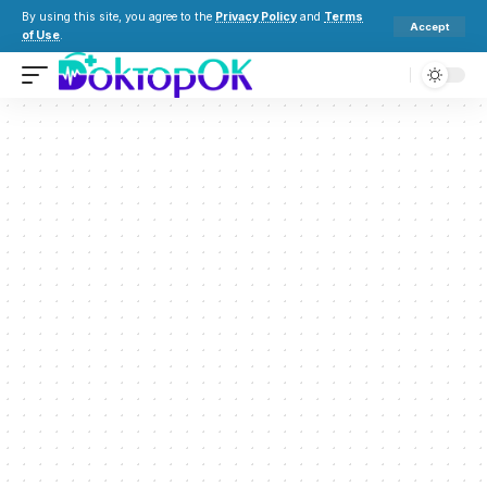
By using this site, you agree to the
Privacy Policy
and
Terms
Accept
of Use
.