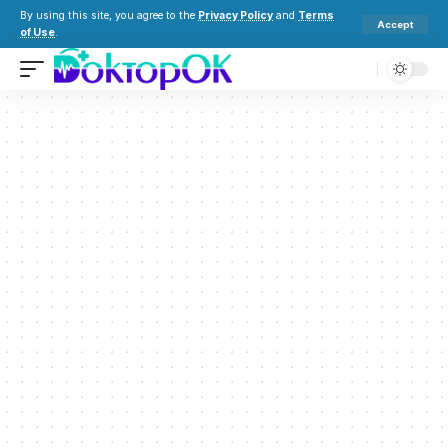
By using this site, you agree to the
Privacy Policy
and
Terms
Accept
of Use
.