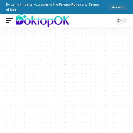
By using this site, you agree to the
Privacy Policy
and
Terms
Accept
of Use
.