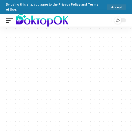
By using this site, you agree to the
Privacy Policy
and
Terms
Accept
of Use
.