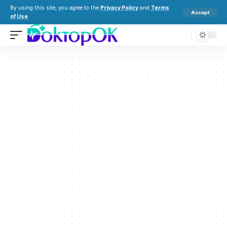
By using this site, you agree to the
Privacy Policy
and
Terms
Accept
of Use
.